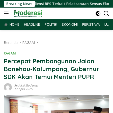
Langsung
ar Terima Audiensi BPS Terkait Pelaksanaan Sensus Ekonomi 2
Breaking News
ke
konten
HOME
HEADLINE
POLITIK
EKONOMI
PERISTIWA
LUAR
Beranda
RAGAM
RAGAM
Percepat Pembangunan Jalan
Bonehau-Kalumpang, Gubernur
SDK Akan Temui Menteri PUPR
Redaksi Moderasi
17 April 2025