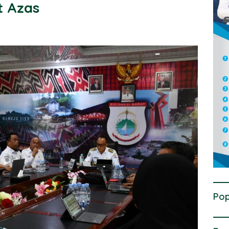
t Azas
Pop