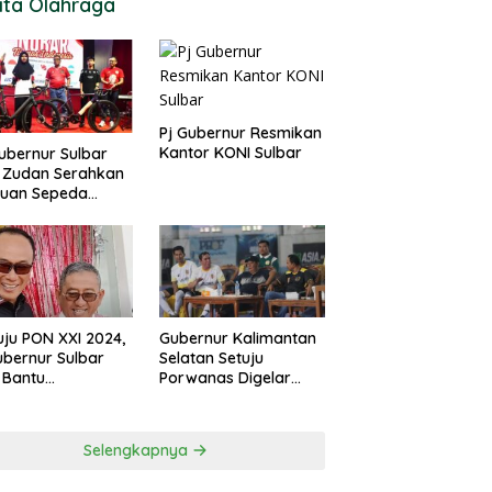
ita Olahraga
Pj Gubernur Resmikan
Kantor KONI Sulbar
ubernur Sulbar
 Zudan Serahkan
tuan Sepeda
k Atlet Berlaga di
 2024
ju PON XXI 2024,
Gubernur Kalimantan
ubernur Sulbar
Selatan Setuju
 Bantu
Porwanas Digelar
urangan
Agustus 2024
garan KONI
Selengkapnya