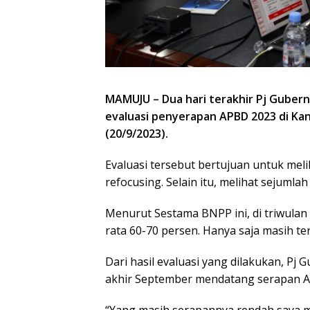
MAMUJU – Dua hari terakhir Pj Gubern
evaluasi penyerapan APBD 2023 di Ka
(20/9/2023).
Evaluasi tersebut bertujuan untuk mel
refocusing. Selain itu, melihat sejuml
Menurut Sestama BNPP ini, di triwulan 
rata 60-70 persen. Hanya saja masih t
Dari hasil evaluasi yang dilakukan, P
akhir September mendatang serapan A
“Yang masih serapannya rendah saya m