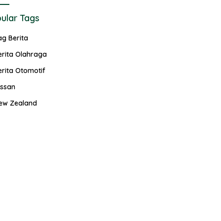
ular Tags
ag Berita
erita Olahraga
erita Otomotif
issan
ew Zealand