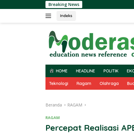
Langsung
Breaking News
ke
konten
Indeks
HOME
HEADLINE
POLITIK
EK
Teknologi
Ragam
Olahraga
Bu
Beranda
RAGAM
RAGAM
Percepat Realisasi A