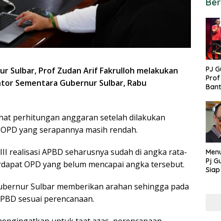
Ber
PJ G
ur Sulbar, Prof Zudan Arif Fakrulloh melakukan
Prof
ntor Sementara Gubernur Sulbar, Rabu
Ban
untu
PON
ihat perhitungan anggaran setelah dilakukan
ah OPD yang serapannya masih rendah.
III realisasi APBD seharusnya sudah di angka rata-
Menu
Pj G
erdapat OPD yang belum mencapai angka tersebut.
Siap
Kek
j Gubernur Sulbar memberikan arahan sehingga pada
Ang
PBD sesuai perencanaan.
engingatkan untuk taat azas, perencanaan