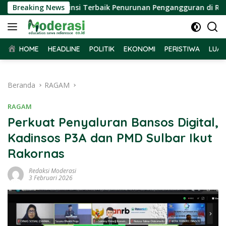
Langsung
ghargaan Provinsi Terbaik Penurunan Pengangguran di Regional
Breaking News
ke
konten
HOME
HEADLINE
POLITIK
EKONOMI
PERISTIWA
LUAR
Beranda
RAGAM
RAGAM
Perkuat Penyaluran Bansos Digital,
Kadinsos P3A dan PMD Sulbar Ikut
Rakornas
Redaksi Moderasi
3 Februari 2026