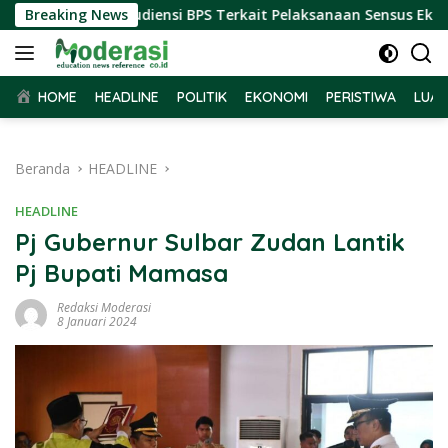
Langsung
bar Terima Audiensi BPS Terkait Pelaksanaan Sensus Ekonomi 2
Breaking News
ke
konten
HOME
HEADLINE
POLITIK
EKONOMI
PERISTIWA
LUAR
Beranda
HEADLINE
HEADLINE
Pj Gubernur Sulbar Zudan Lantik
Pj Bupati Mamasa
Redaksi Moderasi
8 Januari 2024