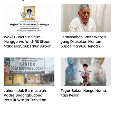
Wakil Gubernur Salim S
Pemusnahan Sawit Warga
Mengga Wafat di RS Siloam
yang Dilakukan Mantan
Makassar, Gubernur Sulbar
Bupati Mamuju Tengah
Sampaikan Duka Mendalam
Berpotensi Pidana
Lahan tidak Bermasalah,
Tegar Bukan Hanya Nama,
Kades Budongbudong
Tapi Pesan
Persulit Warga Terbitkan
Sporadik