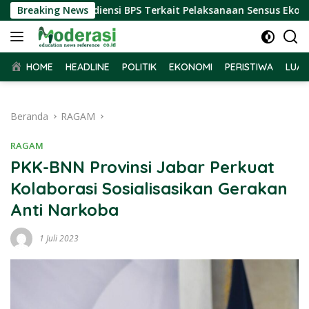
Langsung
r Terima Audiensi BPS Terkait Pelaksanaan Sensus Ekonomi 20
Breaking News
ke
konten
HOME
HEADLINE
POLITIK
EKONOMI
PERISTIWA
LUAR
Beranda
RAGAM
RAGAM
PKK-BNN Provinsi Jabar Perkuat
Kolaborasi Sosialisasikan Gerakan
Anti Narkoba
1 Juli 2023