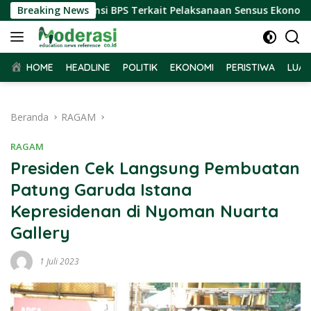
Langsung
Terima Audiensi BPS Terkait Pelaksanaan Sensus Ekonomi 2026
Breaking News
ke
konten
HOME
HEADLINE
POLITIK
EKONOMI
PERISTIWA
LUAR
Beranda
RAGAM
RAGAM
Presiden Cek Langsung Pembuatan
Patung Garuda Istana
Kepresidenan di Nyoman Nuarta
Gallery
1 Juli 2023