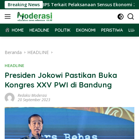
Langsung
ma Audiensi BPS Terkait Pelaksanaan Sensus Ekonomi 2026
Breaking News
ke
konten
HOME
HEADLINE
POLITIK
EKONOMI
PERISTIWA
LUAR
Beranda
HEADLINE
HEADLINE
Presiden Jokowi Pastikan Buka
Kongres XXV PWI di Bandung
Redaksi Moderasi
20 September 2023