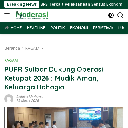
Langsung
rima Audiensi BPS Terkait Pelaksanaan Sensus Ekonomi 2026
Breaking News
ke
konten
HOME
HEADLINE
POLITIK
EKONOMI
PERISTIWA
LUAR
Beranda
RAGAM
RAGAM
PUPR Sulbar Dukung Operasi
Ketupat 2026 : Mudik Aman,
Keluarga Bahagia
Redaksi Moderasi
18 Maret 2026