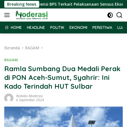
Langsung
 Terima Audiensi BPS Terkait Pelaksanaan Sensus Ekonomi 202
Breaking News
ke
konten
HOME
HEADLINE
POLITIK
EKONOMI
PERISTIWA
LUAR
Beranda
RAGAM
RAGAM
Ramla Sumbang Dua Medali Perak
di PON Aceh-Sumut, Syahrir: Ini
Kado Terindah HUT Sulbar
Redaksi Moderasi
6 September 2024