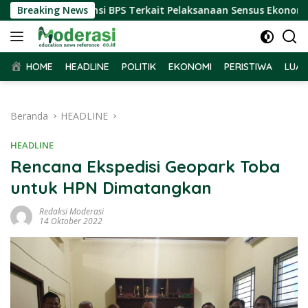
Langsung
rima Audiensi BPS Terkait Pelaksanaan Sensus Ekonomi 2026
Breaking News
ke
konten
HOME
HEADLINE
POLITIK
EKONOMI
PERISTIWA
LUAR
Beranda
HEADLINE
HEADLINE
Rencana Ekspedisi Geopark Toba
untuk HPN Dimatangkan
Redaksi Moderasi
14 Oktober 2022