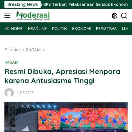
Langsung
rima Audiensi BPS Terkait Pelaksanaan Sensus Ekonomi 2026
Breaking News
ke
konten
HOME
HEADLINE
POLITIK
EKONOMI
PERISTIWA
LUAR
Beranda
RAGAM
RAGAM
Resmi Dibuka, Apresiasi Menpora
karena Antusiasme Tinggi
1 Juli 2023