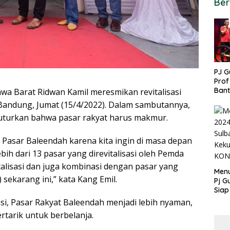
Ber
PJ G
Prof
Ban
Barat Ridwan Kamil meresmikan revitalisasi
untu
Bandung, Jumat (15/4/2022). Dalam sambutannya,
PON
uturkan bahwa pasar rakyat harus makmur.
i Pasar Baleendah karena kita ingin di masa depan
bih dari 13 pasar yang direvitalisasi oleh Pemda
italisasi dan juga kombinasi dengan pasar yang
Menu
 sekarang ini,” kata Kang Emil.
Pj G
Siap
Kek
sasi, Pasar Rakyat Baleendah menjadi lebih nyaman,
Ang
tarik untuk berbelanja.