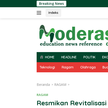
Langsung
Breaking News
ke
konten
Indeks
HOME
HEADLINE
POLITIK
EK
Teknologi
Ragam
Olahraga
Bu
Beranda
RAGAM
RAGAM
Resmikan Revitalisas