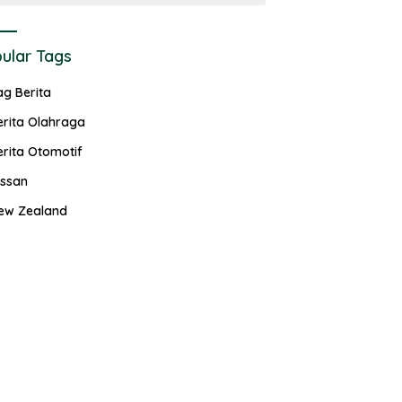
ular Tags
ag Berita
erita Olahraga
erita Otomotif
issan
ew Zealand