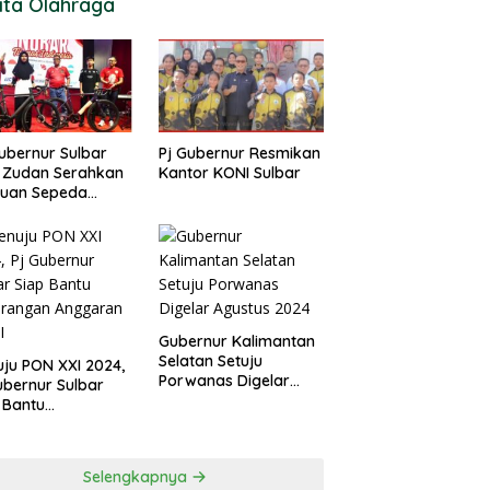
ita Olahraga
ubernur Sulbar
Pj Gubernur Resmikan
 Zudan Serahkan
Kantor KONI Sulbar
tuan Sepeda
k Atlet Berlaga di
 2024
Gubernur Kalimantan
Selatan Setuju
ju PON XXI 2024,
Porwanas Digelar
ubernur Sulbar
Agustus 2024
 Bantu
urangan
garan KONI
Selengkapnya