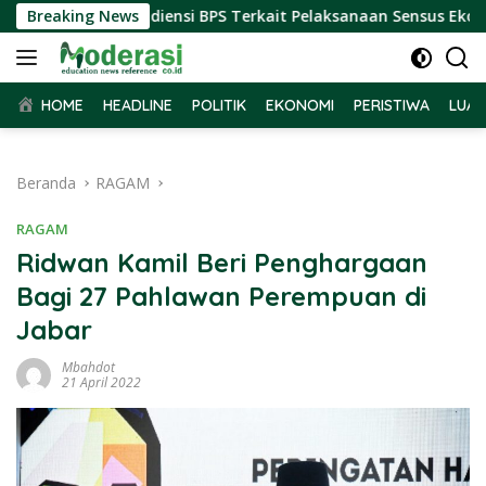
Langsung
bar Terima Audiensi BPS Terkait Pelaksanaan Sensus Ekonomi 
Breaking News
ke
konten
HOME
HEADLINE
POLITIK
EKONOMI
PERISTIWA
LUAR
Beranda
RAGAM
RAGAM
Ridwan Kamil Beri Penghargaan
Bagi 27 Pahlawan Perempuan di
Jabar
Mbahdot
21 April 2022