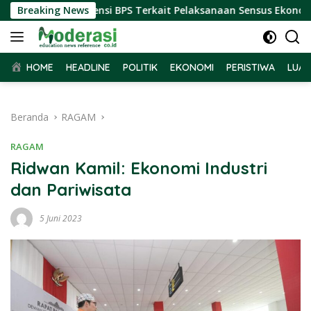
Langsung
 Terima Audiensi BPS Terkait Pelaksanaan Sensus Ekonomi 2026
Breaking News
ke
konten
HOME
HEADLINE
POLITIK
EKONOMI
PERISTIWA
LUAR
Beranda
RAGAM
RAGAM
Ridwan Kamil: Ekonomi Industri
dan Pariwisata
5 Juni 2023