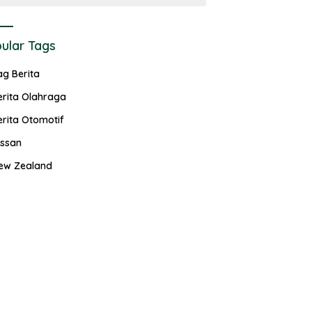
ular Tags
ag Berita
erita Olahraga
erita Otomotif
issan
ew Zealand