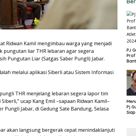
Ber
t Ridwan Kamil mengimbau warga yang menjadi
PJ G
k pungutan liar THR lebaran agar segera
Prof
h Pungutan Liar (Satgas Saber Pungli) Jabar.
Ban
untu
lah melalui aplikasi Siberli atau Sistem Informasi
PON
pungli THR menjelang lebaran segera lapor tim
si Siberli,” ucap Kang Emil –sapaan Ridwan Kamil–
Menu
Pj G
Pungli Jabar, di Gedung Sate Bandung, Selasa
Siap
Kek
Ang
bar akan langsung bergerak cepat menindaklanjuti