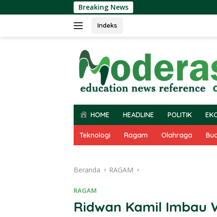
Langsung
Breaking News
ke
konten
Indeks
HOME
HEADLINE
POLITIK
EK
Teknologi
Ragam
Olahraga
Bu
Beranda
RAGAM
RAGAM
Ridwan Kamil Imbau W