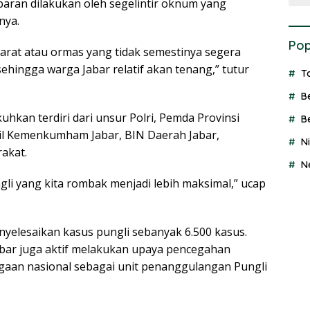
baran dilakukan oleh segelintir oknum yang
nya.
Pop
parat atau ormas yang tidak semestinya segera
 sehingga warga Jabar relatif akan tenang,” tutur
T
B
uhkan terdiri dari unsur Polri, Pemda Provinsi
B
anwil Kemenkumham Jabar, BIN Daerah Jabar,
N
akat.
N
li yang kita rombak menjadi lebih maksimal,” ucap
enyelesaikan kasus pungli sebanyak 6.500 kasus.
abar juga aktif melakukan upaya pencegahan
aan nasional sebagai unit penanggulangan Pungli