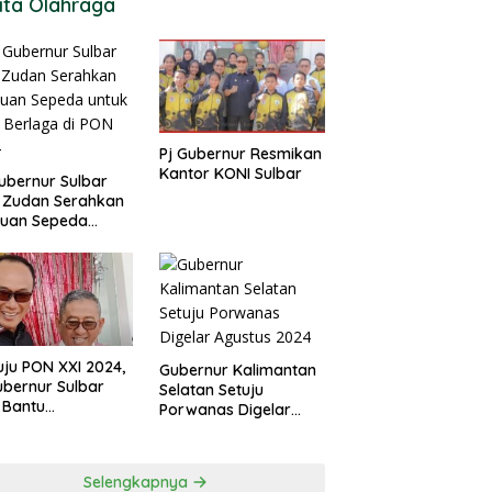
ita Olahraga
Pj Gubernur Resmikan
Kantor KONI Sulbar
ubernur Sulbar
 Zudan Serahkan
tuan Sepeda
k Atlet Berlaga di
 2024
ju PON XXI 2024,
Gubernur Kalimantan
ubernur Sulbar
Selatan Setuju
 Bantu
Porwanas Digelar
urangan
Agustus 2024
garan KONI
Selengkapnya