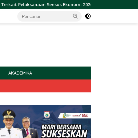
laksanaan Sensus Ekonomi 2026
Sulbar Raih Penghargaa
AKADEMIKA