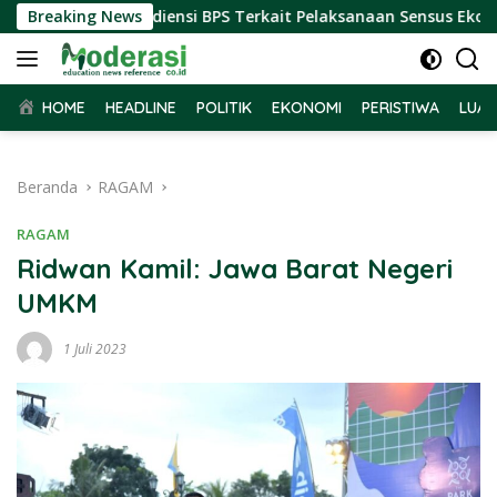
Langsung
ar Terima Audiensi BPS Terkait Pelaksanaan Sensus Ekonomi 2
Breaking News
ke
konten
HOME
HEADLINE
POLITIK
EKONOMI
PERISTIWA
LUAR
Beranda
RAGAM
RAGAM
Ridwan Kamil: Jawa Barat Negeri
UMKM
1 Juli 2023