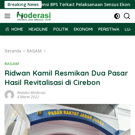
Langsung
r Terima Audiensi BPS Terkait Pelaksanaan Sensus Ekonomi 202
Breaking News
ke
konten
HOME
HEADLINE
POLITIK
EKONOMI
PERISTIWA
LUAR
Beranda
RAGAM
RAGAM
Ridwan Kamil Resmikan Dua Pasar
Hasil Revitalisasi di Cirebon
Redaksi Moderasi
4 Maret 2022