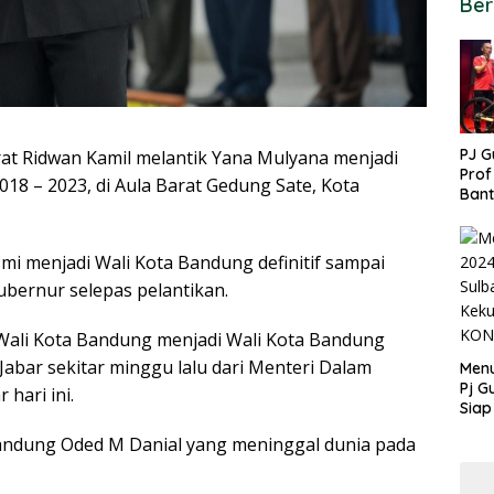
Ber
PJ G
 Ridwan Kamil melantik Yana Mulyana menjadi
Prof
18 – 2023, di Aula Barat Gedung Sate, Kota
Ban
untu
PON
i menjadi Wali Kota Bandung definitif sampai
ubernur selepas pelantikan.
Wali Kota Bandung menjadi Wali Kota Bandung
Jabar sekitar minggu lalu dari Menteri Dalam
Menu
Pj G
 hari ini.
Siap
Kek
andung Oded M Danial yang meninggal dunia pada
Ang