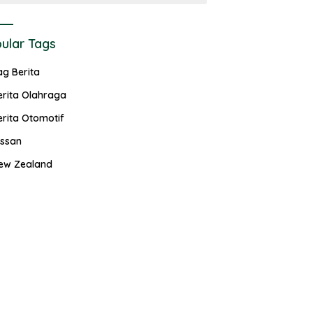
ular Tags
ag Berita
erita Olahraga
erita Otomotif
issan
ew Zealand