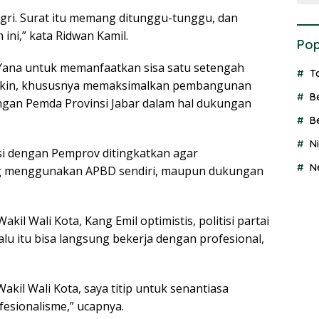
gri. Surat itu memang ditunggu-tunggu, dan
 ini,” kata Ridwan Kamil.
Pop
Yana untuk memanfaatkan sisa satu setengah
T
gkin, khususnya memaksimalkan pembangunan
B
ngan Pemda Provinsi Jabar dalam hal dukungan
B
N
asi dengan Pemprov ditingkatkan agar
N
g menggunakan APBD sendiri, maupun dukungan
l Wali Kota, Kang Emil optimistis, politisi partai
lu itu bisa langsung bekerja dengan profesional,
kil Wali Kota, saya titip untuk senantiasa
fesionalisme,” ucapnya.