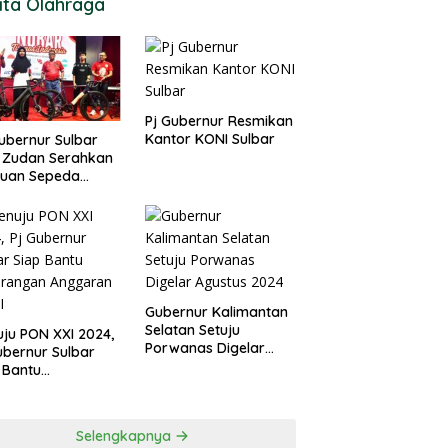
ita Olahraga
Pj Gubernur Resmikan
Kantor KONI Sulbar
ubernur Sulbar
 Zudan Serahkan
tuan Sepeda
k Atlet Berlaga di
 2024
Gubernur Kalimantan
Selatan Setuju
ju PON XXI 2024,
Porwanas Digelar
ubernur Sulbar
Agustus 2024
 Bantu
urangan
garan KONI
Selengkapnya