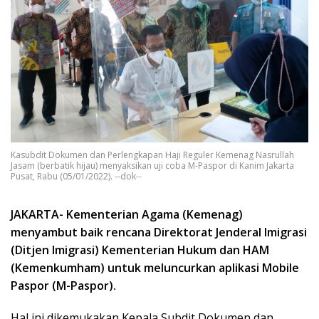
Kasubdit Dokumen dan Perlengkapan Haji Reguler Kemenag Nasrullah
Jasam (berbatik hijau) menyaksikan uji coba M-Paspor di Kanim Jakarta
Pusat, Rabu (05/01/2022). --dok--
JAKARTA- Kementerian Agama (Kemenag)
menyambut baik rencana Direktorat Jenderal Imigrasi
(Ditjen Imigrasi) Kementerian Hukum dan HAM
(Kemenkumham) untuk meluncurkan aplikasi Mobile
Paspor (M-Paspor).
Hal ini dikemukakan Kepala Subdit Dokumen dan