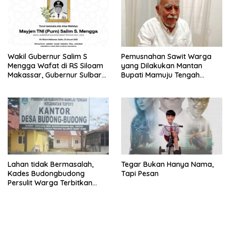
Wakil Gubernur Salim S
Pemusnahan Sawit Warga
Mengga Wafat di RS Siloam
yang Dilakukan Mantan
Makassar, Gubernur Sulbar
Bupati Mamuju Tengah
Sampaikan Duka Mendalam
Berpotensi Pidana
Lahan tidak Bermasalah,
Tegar Bukan Hanya Nama,
Kades Budongbudong
Tapi Pesan
Persulit Warga Terbitkan
Sporadik