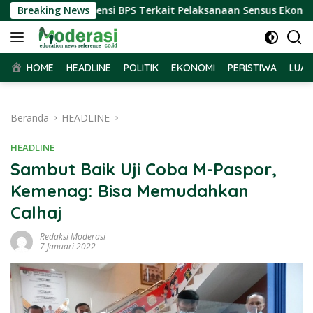
Langsung
Terima Audiensi BPS Terkait Pelaksanaan Sensus Ekonomi 2026
Breaking News
ke
konten
HOME
HEADLINE
POLITIK
EKONOMI
PERISTIWA
LUAR
Beranda
HEADLINE
HEADLINE
Sambut Baik Uji Coba M-Paspor,
Kemenag: Bisa Memudahkan
Calhaj
Redaksi Moderasi
7 Januari 2022