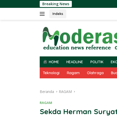
Langsung
Breaking News
ke
konten
Indeks
HOME
HEADLINE
POLITIK
EK
Teknologi
Ragam
Olahraga
Bu
Beranda
RAGAM
RAGAM
Sekda Herman Surya