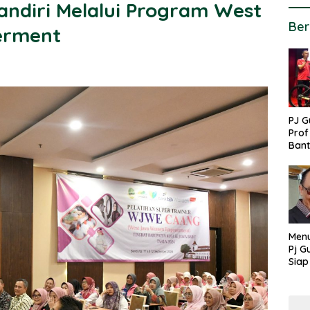
ndiri Melalui Program West
Ber
erment
PJ G
Prof
Ban
untu
PON
Menu
Pj G
Siap
Kek
Ang