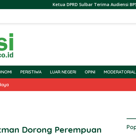
Ketua DPRD Sulbar Terima Audiensi BPS Terkait P
ONOMI
PERISTIWA
LUAR NEGERI
OPINI
MODERATORIAL
daya
Pop
tman Dorong Perempuan