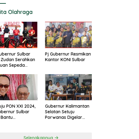
ita Olahraga
ubernur Sulbar
Pj Gubernur Resmikan
 Zudan Serahkan
Kantor KONI Sulbar
tuan Sepeda
k Atlet Berlaga di
 2024
ju PON XXI 2024,
Gubernur Kalimantan
ubernur Sulbar
Selatan Setuju
 Bantu
Porwanas Digelar
urangan
Agustus 2024
garan KONI
Selengkapnya