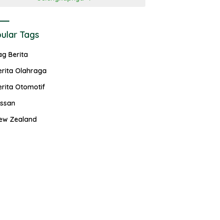
ular Tags
ag Berita
erita Olahraga
erita Otomotif
issan
ew Zealand