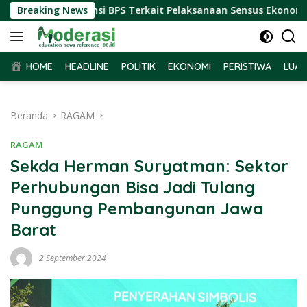
Langsung
erima Audiensi BPS Terkait Pelaksanaan Sensus Ekonomi 2026
Breaking News
ke
konten
HOME
HEADLINE
POLITIK
EKONOMI
PERISTIWA
LUAR
Beranda
RAGAM
RAGAM
Sekda Herman Suryatman: Sektor
Perhubungan Bisa Jadi Tulang
Punggung Pembangunan Jawa
Barat
2 September 2024