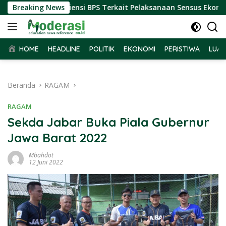
Langsung
r Terima Audiensi BPS Terkait Pelaksanaan Sensus Ekonomi 202
Breaking News
ke
konten
HOME
HEADLINE
POLITIK
EKONOMI
PERISTIWA
LUAR
Beranda
RAGAM
RAGAM
Sekda Jabar Buka Piala Gubernur
Jawa Barat 2022
Mbahdot
12 Juni 2022