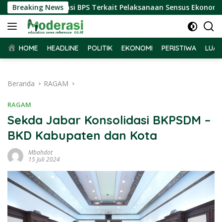
Langsung
Terima Audiensi BPS Terkait Pelaksanaan Sensus Ekonomi 2026
Breaking News
ke
konten
HOME
HEADLINE
POLITIK
EKONOMI
PERISTIWA
LUAR
Beranda
RAGAM
RAGAM
Sekda Jabar Konsolidasi BKPSDM –
BKD Kabupaten dan Kota
Mbahdot
15 Juli 2024