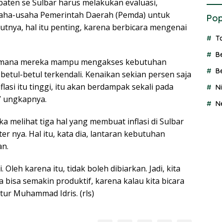
aten se Sulbar harus melakukan evaluasi,
saha-usaha Pemerintah Daerah (Pemda) untuk
Pop
utnya, hal itu penting, karena berbicara mengenai
T
B
gaimana mereka mampu mengakses kebutuhan
B
etul-betul terkendali. Kenaikan sekian persen saja
lasi itu tinggi, itu akan berdampak sekali pada
N
” ungkapnya.
N
a melihat tiga hal yang membuat inflasi di Sulbar
er nya. Hal itu, kata dia, lantaran kebutuhan
an.
 Oleh karena itu, tidak boleh dibiarkan. Jadi, kita
bisa semakin produktif, karena kalau kita bicara
utur Muhammad Idris. (rls)