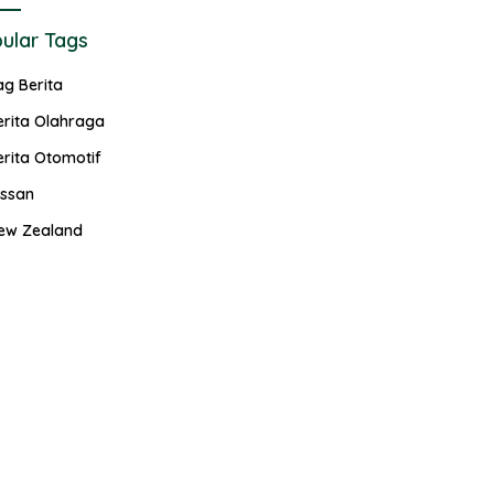
ular Tags
ag Berita
erita Olahraga
erita Otomotif
issan
ew Zealand