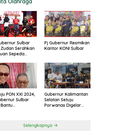
ita Olahraga
ubernur Sulbar
Pj Gubernur Resmikan
 Zudan Serahkan
Kantor KONI Sulbar
tuan Sepeda
k Atlet Berlaga di
 2024
ju PON XXI 2024,
Gubernur Kalimantan
ubernur Sulbar
Selatan Setuju
 Bantu
Porwanas Digelar
urangan
Agustus 2024
garan KONI
Selengkapnya