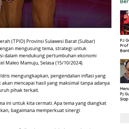
Ber
PJ G
rah (TPID) Provinsi Sulawesi Barat (Sulbar)
Prof
dengan mengusung tema, strategi untuk
Ban
lasi dalam mendukung pertumbuhan ekonomi
untu
PON
otel Maleo Mamuju, Selasa (15/10/2024).
Idris mengungkapkan, pengendalian inflasi yang
ak akan mencapai hasil yang maksimal tanpa adanya
Menu
uh pihak terkait.
Pj G
Siap
ma ini untuk kita cermati. Apa tema yang diangkat
Kek
Ang
usikan, bagaimana memperkuat sinergi