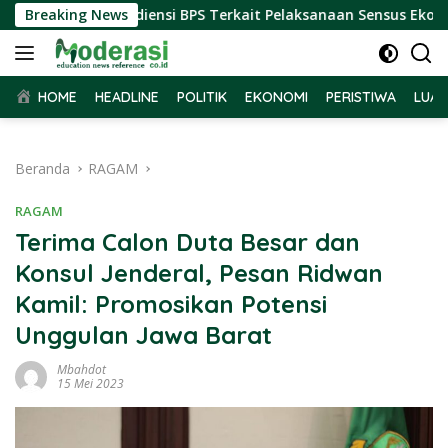
Langsung
ar Terima Audiensi BPS Terkait Pelaksanaan Sensus Ekonomi 20
Breaking News
ke
konten
HOME
HEADLINE
POLITIK
EKONOMI
PERISTIWA
LUAR
Beranda
RAGAM
RAGAM
Terima Calon Duta Besar dan
Konsul Jenderal, Pesan Ridwan
Kamil: Promosikan Potensi
Unggulan Jawa Barat
Mbahdot
15 Mei 2023