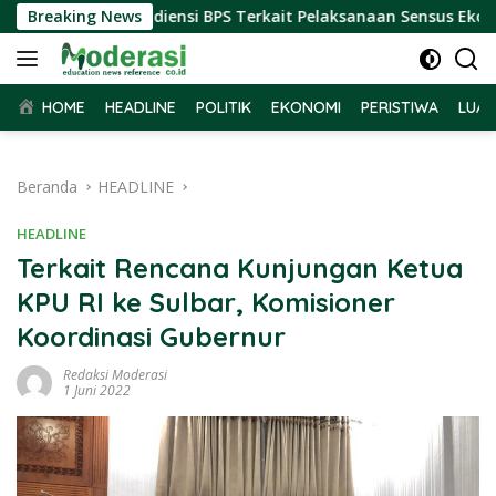
Langsung
ar Terima Audiensi BPS Terkait Pelaksanaan Sensus Ekonomi 2
Breaking News
ke
konten
HOME
HEADLINE
POLITIK
EKONOMI
PERISTIWA
LUAR
Beranda
HEADLINE
HEADLINE
Terkait Rencana Kunjungan Ketua
KPU RI ke Sulbar, Komisioner
Koordinasi Gubernur
Redaksi Moderasi
1 Juni 2022