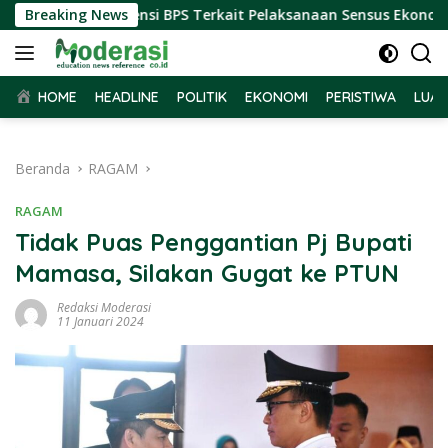
Langsung
Terima Audiensi BPS Terkait Pelaksanaan Sensus Ekonomi 2026
Breaking News
ke
konten
HOME
HEADLINE
POLITIK
EKONOMI
PERISTIWA
LUAR
Beranda
RAGAM
RAGAM
Tidak Puas Penggantian Pj Bupati
Mamasa, Silakan Gugat ke PTUN
Redaksi Moderasi
11 Januari 2024