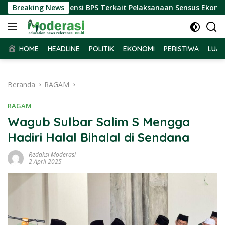
Langsung
r Terima Audiensi BPS Terkait Pelaksanaan Sensus Ekonomi 202
Breaking News
ke
konten
HOME
HEADLINE
POLITIK
EKONOMI
PERISTIWA
LUAR
Beranda
RAGAM
RAGAM
Wagub Sulbar Salim S Mengga
Hadiri Halal Bihalal di Sendana
Redaksi Moderasi
2 April 2025