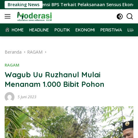
Langsung
Terima Audiensi BPS Terkait Pelaksanaan Sensus Ekonomi 2026
Breaking News
ke
konten
HOME
HEADLINE
POLITIK
EKONOMI
PERISTIWA
LUAR
Beranda
RAGAM
RAGAM
Wagub Uu Ruzhanul Mulai
Menanam 1.000 Bibit Pohon
5 Juni 2023