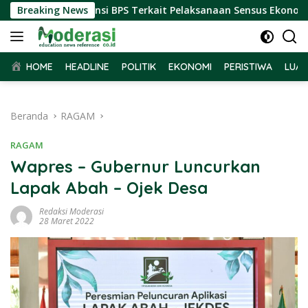
Langsung
Terima Audiensi BPS Terkait Pelaksanaan Sensus Ekonomi 2026
Breaking News
ke
konten
HOME
HEADLINE
POLITIK
EKONOMI
PERISTIWA
LUAR
Beranda
RAGAM
RAGAM
Wapres – Gubernur Luncurkan
Lapak Abah – Ojek Desa
Redaksi Moderasi
28 Maret 2022