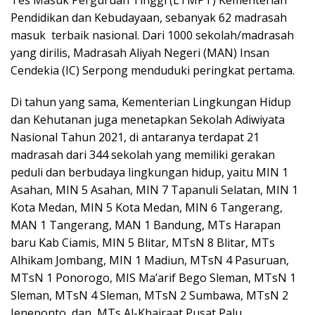
Pendidikan dan Kebudayaan, sebanyak 62 madrasah
masuk terbaik nasional. Dari 1000 sekolah/madrasah
yang dirilis, Madrasah Aliyah Negeri (MAN) Insan
Cendekia (IC) Serpong menduduki peringkat pertama.
Di tahun yang sama, Kementerian Lingkungan Hidup
dan Kehutanan juga menetapkan Sekolah Adiwiyata
Nasional Tahun 2021, di antaranya terdapat 21
madrasah dari 344 sekolah yang memiliki gerakan
peduli dan berbudaya lingkungan hidup, yaitu MIN 1
Asahan, MIN 5 Asahan, MIN 7 Tapanuli Selatan, MIN 1
Kota Medan, MIN 5 Kota Medan, MIN 6 Tangerang,
MAN 1 Tangerang, MAN 1 Bandung, MTs Harapan
baru Kab Ciamis, MIN 5 Blitar, MTsN 8 Blitar, MTs
Alhikam Jombang, MIN 1 Madiun, MTsN 4 Pasuruan,
MTsN 1 Ponorogo, MIS Ma’arif Bego Sleman, MTsN 1
Sleman, MTsN 4 Sleman, MTsN 2 Sumbawa, MTsN 2
Jeneponto, dan MTs Al-Khairaat Pusat Palu.