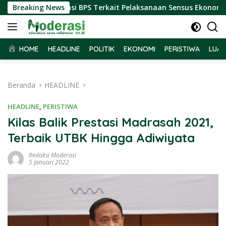
Langsung
rima Audiensi BPS Terkait Pelaksanaan Sensus Ekonomi 2026
Breaking News
ke
konten
HOME
HEADLINE
POLITIK
EKONOMI
PERISTIWA
LUAR
Beranda
HEADLINE
HEADLINE
,
PERISTIWA
Kilas Balik Prestasi Madrasah 2021,
Terbaik UTBK Hingga Adiwiyata
Redaksi Moderasi
5 Januari 2022