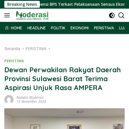
Langsung
r Terima Audiensi BPS Terkait Pelaksanaan Sensus Ekonomi 20
Breaking News
ke
konten
HOME
HEADLINE
POLITIK
EKONOMI
PERISTIWA
LUAR
Beranda
PERISTIWA
PERISTIWA
Dewan Perwakilan Rakyat Daerah
Provinsi Sulawesi Barat Terima
Aspirasi Unjuk Rasa AMPERA
Redaksi Moderasi
15 November 2024