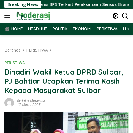
Langsung
r Terima Audiensi BPS Terkait Pelaksanaan Sensus Ekonomi 202
Breaking News
ke
konten
HOME
HEADLINE
POLITIK
EKONOMI
PERISTIWA
LUAR
Beranda
PERISTIWA
PERISTIWA
Dihadiri Wakil Ketua DPRD Sulbar,
PJ Bahtiar Ucapkan Terima Kasih
Kepada Masyarakat Sulbar
Redaksi Moderasi
17 Maret 2025