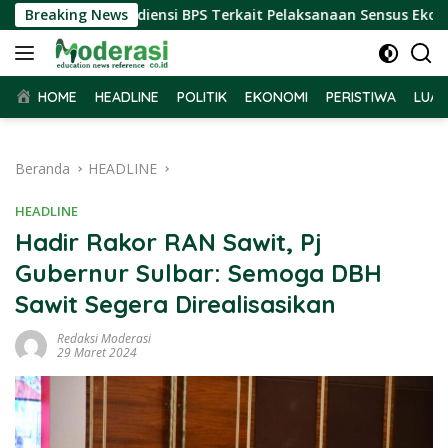
Langsung
ar Terima Audiensi BPS Terkait Pelaksanaan Sensus Ekonomi 2
Breaking News
ke
konten
HOME
HEADLINE
POLITIK
EKONOMI
PERISTIWA
LUAR
Beranda
HEADLINE
HEADLINE
Hadir Rakor RAN Sawit, Pj
Gubernur Sulbar: Semoga DBH
Sawit Segera Direalisasikan
Redaksi Moderasi
29 Maret 2024