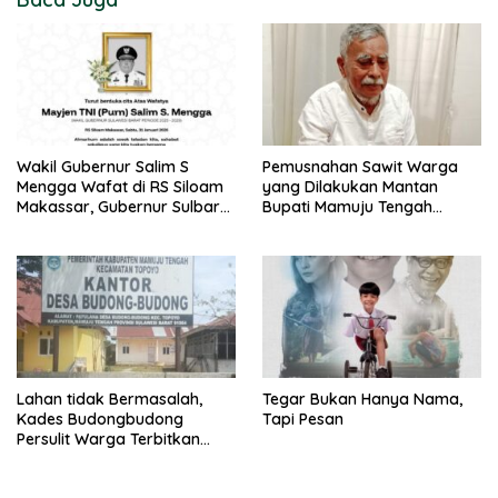
Wakil Gubernur Salim S
Pemusnahan Sawit Warga
Mengga Wafat di RS Siloam
yang Dilakukan Mantan
Makassar, Gubernur Sulbar
Bupati Mamuju Tengah
Sampaikan Duka Mendalam
Berpotensi Pidana
Lahan tidak Bermasalah,
Tegar Bukan Hanya Nama,
Kades Budongbudong
Tapi Pesan
Persulit Warga Terbitkan
Sporadik