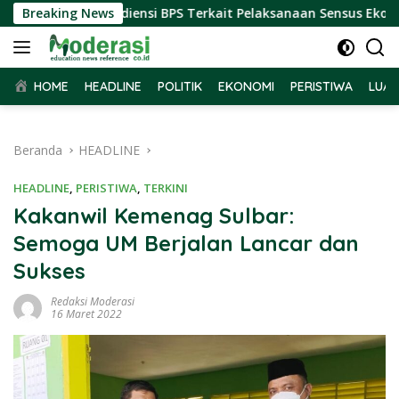
Langsung
ar Terima Audiensi BPS Terkait Pelaksanaan Sensus Ekonomi 2
Breaking News
ke
konten
HOME
HEADLINE
POLITIK
EKONOMI
PERISTIWA
LUAR
Beranda
HEADLINE
HEADLINE
,
PERISTIWA
,
TERKINI
Kakanwil Kemenag Sulbar:
Semoga UM Berjalan Lancar dan
Sukses
Redaksi Moderasi
16 Maret 2022