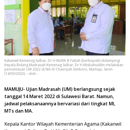
Kakanwil Kemenag Sulbar, Dr H Muflih B Fattah (berkopiah) didampingi
Kepala Bidang Madrasah Kemenag Sulbar, Dr H Misbahuddin melakukan
pemantauan UM 2022 di MA Al Chaeriyah Simboro, Mamuju, Senin
(14/03/2022). --dok--
MAMUJU- Ujian Madrasah (UM) berlangsung sejak
tanggal 14 Maret 2022 di Sulawesi Barat. Namun,
jadwal pelaksanaannya bervariasi dari tingkat MI,
MTs dan MA.
Kepala Kantor Wilayah Kementerian Agama (Kakanwil