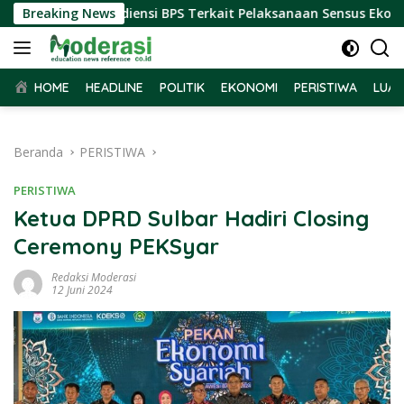
Langsung
ar Terima Audiensi BPS Terkait Pelaksanaan Sensus Ekonomi 2
Breaking News
ke
konten
HOME
HEADLINE
POLITIK
EKONOMI
PERISTIWA
LUAR
Beranda
PERISTIWA
PERISTIWA
Ketua DPRD Sulbar Hadiri Closing
Ceremony PEKSyar
Redaksi Moderasi
12 Juni 2024