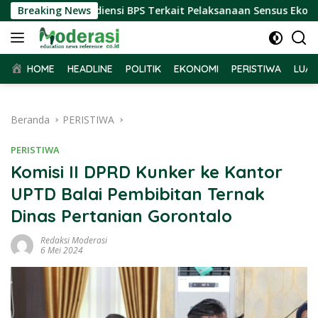
Langsung
bar Terima Audiensi BPS Terkait Pelaksanaan Sensus Ekonomi 
Breaking News
ke
konten
HOME
HEADLINE
POLITIK
EKONOMI
PERISTIWA
LUAR
Beranda
PERISTIWA
PERISTIWA
Komisi II DPRD Kunker ke Kantor
UPTD Balai Pembibitan Ternak
Dinas Pertanian Gorontalo
Redaksi Moderasi
6 Mei 2024