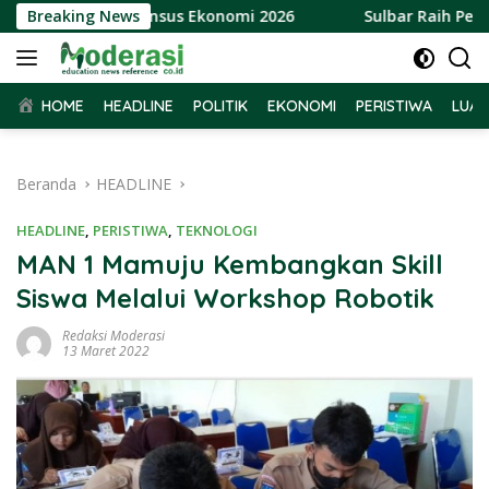
Langsung
elaksanaan Sensus Ekonomi 2026
Breaking News
Sulbar Raih Pengharga
ke
konten
HOME
HEADLINE
POLITIK
EKONOMI
PERISTIWA
LUAR
Beranda
HEADLINE
HEADLINE
,
PERISTIWA
,
TEKNOLOGI
MAN 1 Mamuju Kembangkan Skill
Siswa Melalui Workshop Robotik
Redaksi Moderasi
13 Maret 2022