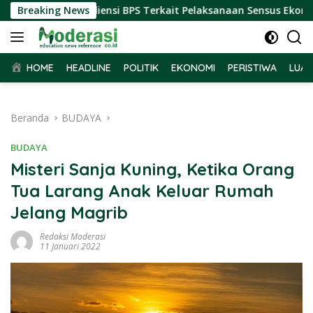
Langsung
 Terima Audiensi BPS Terkait Pelaksanaan Sensus Ekonomi 202
Breaking News
ke
konten
HOME
HEADLINE
POLITIK
EKONOMI
PERISTIWA
LUAR
Beranda
BUDAYA
BUDAYA
Misteri Sanja Kuning, Ketika Orang
Tua Larang Anak Keluar Rumah
Jelang Magrib
Redaksi Moderasi
11 Januari 2022