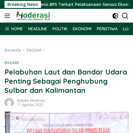
Langsung
 Terima Audiensi BPS Terkait Pelaksanaan Sensus Ekonomi 2026
Breaking News
ke
konten
HOME
HEADLINE
POLITIK
EKONOMI
PERISTIWA
LUAR
Beranda
RAGAM
RAGAM
Pelabuhan Laut dan Bandar Udara
Penting Sebagai Penghubung
Sulbar dan Kalimantan
Redaksi Moderasi
11 Agustus 2022