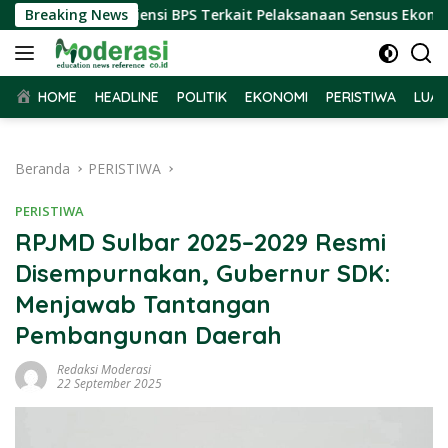
Langsung
 Terima Audiensi BPS Terkait Pelaksanaan Sensus Ekonomi 202
Breaking News
ke
konten
HOME
HEADLINE
POLITIK
EKONOMI
PERISTIWA
LUAR
Beranda
PERISTIWA
PERISTIWA
RPJMD Sulbar 2025–2029 Resmi
Disempurnakan, Gubernur SDK:
Menjawab Tantangan
Pembangunan Daerah
Redaksi Moderasi
22 September 2025