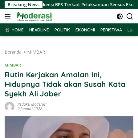
Langsung
ar Terima Audiensi BPS Terkait Pelaksanaan Sensus Ekonomi 20
Breaking News
ke
konten
HOME
HEADLINE
POLITIK
EKONOMI
PERISTIWA
LUAR
Beranda
MIMBAR
MIMBAR
Rutin Kerjakan Amalan Ini,
Hidupnya Tidak akan Susah Kata
Syekh Ali Jaber
Redaksi Moderasi
9 Januari 2022