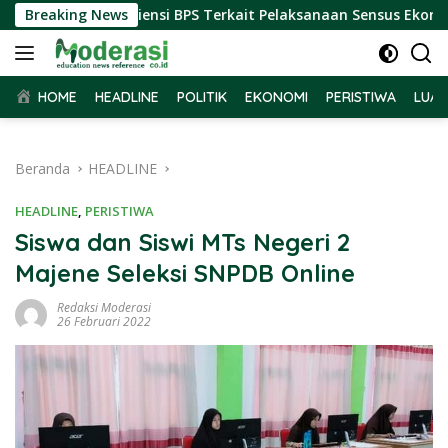
Langsung
ar Terima Audiensi BPS Terkait Pelaksanaan Sensus Ekonomi 20
Breaking News
ke
konten
HOME
HEADLINE
POLITIK
EKONOMI
PERISTIWA
LUAR
Beranda
HEADLINE
HEADLINE
,
PERISTIWA
Siswa dan Siswi MTs Negeri 2
Majene Seleksi SNPDB Online
Redaksi Moderasi
26 Februari 2022