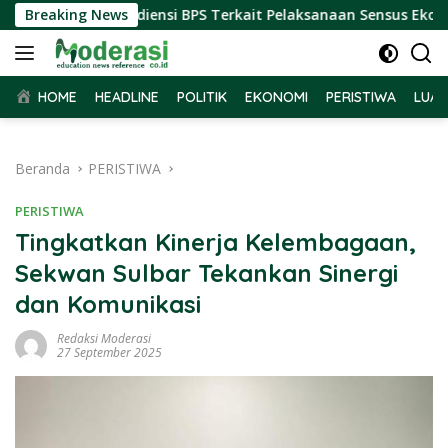
Langsung
ar Terima Audiensi BPS Terkait Pelaksanaan Sensus Ekonomi 2
Breaking News
ke
konten
HOME
HEADLINE
POLITIK
EKONOMI
PERISTIWA
LUAR
Beranda
PERISTIWA
PERISTIWA
Tingkatkan Kinerja Kelembagaan,
Sekwan Sulbar Tekankan Sinergi
dan Komunikasi
Redaksi Moderasi
27 September 2025