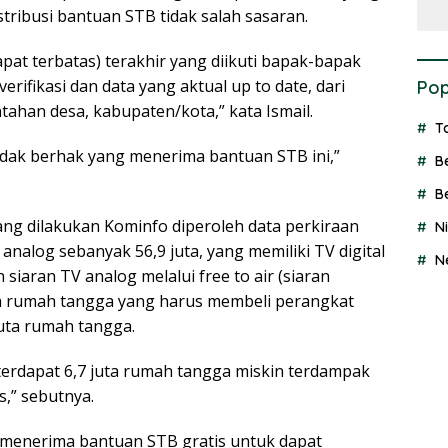
istribusi bantuan STB tidak salah sasaran.
pat terbatas) terakhir yang diikuti bapak-bapak
erifikasi dan data yang aktual up to date, dari
Pop
ahan desa, kabupaten/kota,” kata Ismail.
T
idak berhak yang menerima bantuan STB ini,”
B
B
yang dilakukan Kominfo diperoleh data perkiraan
N
nalog sebanyak 56,9 juta, yang memiliki TV digital
N
siaran TV analog melalui free to air (siaran
lah rumah tangga yang harus membeli perangkat
juta rumah tangga.
 terdapat 6,7 juta rumah tangga miskin terdampak
,” sebutnya.
 menerima bantuan STB gratis untuk dapat