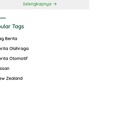
Selengkapnya
ular Tags
ag Berita
erita Olahraga
erita Otomotif
issan
ew Zealand