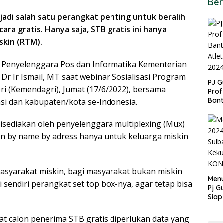
Ber
adi salah satu perangkat penting untuk beralih
cara gratis. Hanya saja, STB gratis ini hanya
skin (RTM).
al Penyelenggara Pos dan Informatika Kementerian
Dr Ir Ismail, MT saat webinar Sosialisasi Program
PJ G
 (Kemendagri), Jumat (17/6/2022), bersama
Prof
Ban
si dan kabupaten/kota se-Indonesia.
untu
PON
disediakan oleh penyelenggara multiplexing (Mux)
an by name by adress hanya untuk keluarga miskin
asyarakat miskin, bagi masyarakat bukan miskin
Menu
 sendiri perangkat set top box-nya, agar tetap bisa
Pj G
Siap
Kek
Ang
t calon penerima STB gratis diperlukan data yang