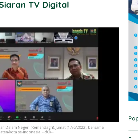
iaran TV Digital
Pop
an Dalam Negeri (Kemendagri), Jumat (17/6/2022), bersama
ten/kota se-Indonesia. --d0k--