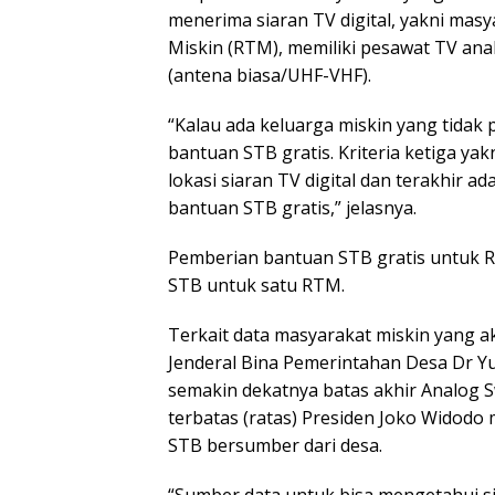
menerima siaran TV digital, yakni ma
Miskin (RTM), memiliki pesawat TV anal
(antena biasa/UHF-VHF).
“Kalau ada keluarga miskin yang tidak
bantuan STB gratis. Kriteria ketiga ya
lokasi siaran TV digital dan terakhir
bantuan STB gratis,” jelasnya.
Pemberian bantuan STB gratis untuk RTM
STB untuk satu RTM.
Terkait data masyarakat miskin yang a
Jenderal Bina Pemerintahan Desa Dr 
semakin dekatnya batas akhir Analog Sw
terbatas (ratas) Presiden Joko Widod
STB bersumber dari desa.
“Sumber data untuk bisa mengetahui si