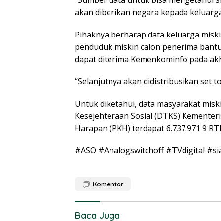
akan diberikan negara kepada keluarga 
Pihaknya berharap data keluarga miskin 
penduduk miskin calon penerima bantu
dapat diterima Kemenkominfo pada akhi
“Selanjutnya akan didistribusikan set 
Untuk diketahui, data masyarakat mis
Kesejehteraan Sosial (DTKS) Kementer
Harapan (PKH) terdapat 6.737.971 9 R
#ASO #Analogswitchoff #TVdigital #si
Komentar
Baca Juga