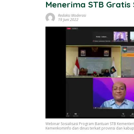
Menerima STB Gratis S
Redaksi Moderasi
19 Juni 2022
Webinar Sosialisasi Program Bantuan STB Kementeri
Kemenkominfo dan dinas terkait provinsi dan kabupa