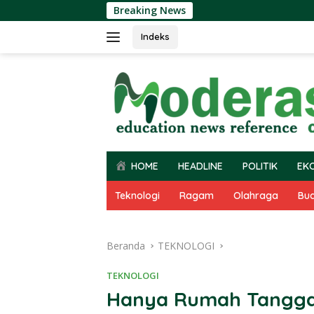
Langsung
Breaking News
ke
konten
Indeks
HOME
HEADLINE
POLITIK
EK
Teknologi
Ragam
Olahraga
Bu
Beranda
TEKNOLOGI
TEKNOLOGI
Hanya Rumah Tangga 