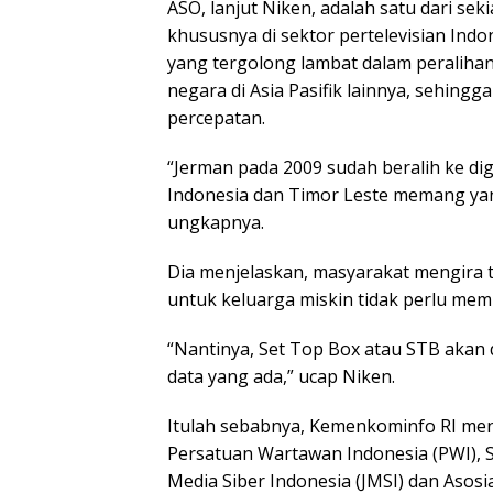
ASO, lanjut Niken, adalah satu dari se
khususnya di sektor pertelevisian Indo
yang tergolong lambat dalam peralihan 
negara di Asia Pasifik lainnya, sehing
percepatan.
“Jerman pada 2009 sudah beralih ke digi
Indonesia dan Timor Leste memang yang
ungkapnya.
Dia menjelaskan, masyarakat mengira tv
untuk keluarga miskin tidak perlu memb
“Nantinya, Set Top Box atau STB akan d
data yang ada,” ucap Niken.
Itulah sebabnya, Kemenkominfo RI men
Persatuan Wartawan Indonesia (PWI), Se
Media Siber Indonesia (JMSI) dan Asosi