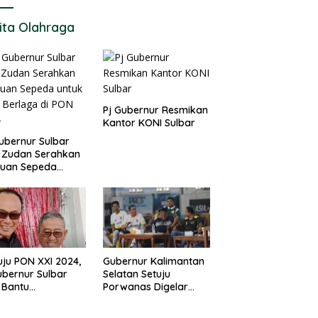
ita Olahraga
Pj Gubernur Resmikan
Kantor KONI Sulbar
ubernur Sulbar
 Zudan Serahkan
tuan Sepeda
k Atlet Berlaga di
 2024
ju PON XXI 2024,
Gubernur Kalimantan
ubernur Sulbar
Selatan Setuju
 Bantu
Porwanas Digelar
urangan
Agustus 2024
garan KONI