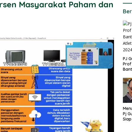
Persen Masyarakat Paham dan
Ber
PJ G
Prof
Ban
untu
PON
Menu
Pj G
Siap
Kek
Ang