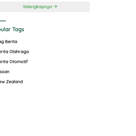
Selengkapnya
ular Tags
ag Berita
erita Olahraga
erita Otomotif
issan
ew Zealand