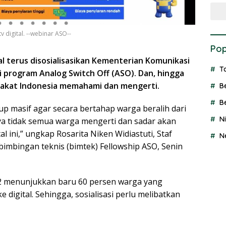
 digital. --webinar ASO--
Pop
al terus disosialisasikan Kementerian Komunikasi
T
 program Analog Switch Off (ASO). Dan, hingga
arakat Indonesia memahami dan mengerti.
B
B
kup masif agar secara bertahap warga beralih dari
N
nya tidak semua warga mengerti dan sadar akan
al ini,” ungkap Rosarita Niken Widiastuti, Staf
N
mbingan teknis (bimtek) Fellowship ASO, Senin
22 menunjukkan baru 60 persen warga yang
e digital. Sehingga, sosialisasi perlu melibatkan